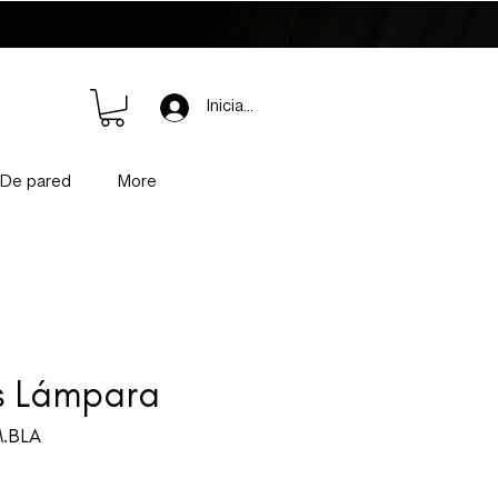
Iniciar sesión
De pared
More
s Lámpara
M.BLA
cio