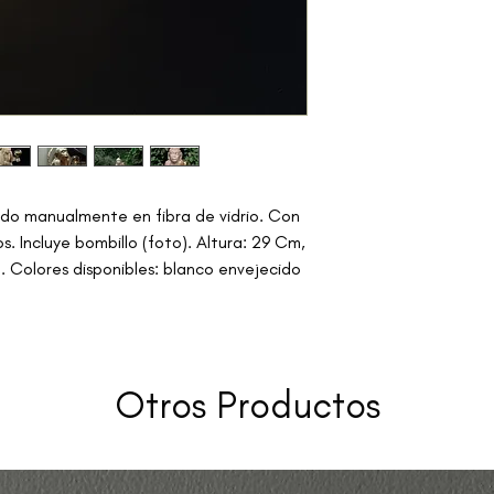
No hacemos devoluc
No hacemos cambio 
en Perfectas condic
Se declara Product
condiciones, si dura
recibido no hay al
el mismo
Recuerda que la vid
ado manualmente en fibra de vidrio. Con
depende del uso y 
s. Incluye bombillo (foto). Altura: 29 Cm,
 Colores disponibles: blanco envejecido
Otros Productos