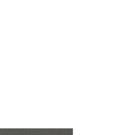
iones de dinero.
de producto si el mismo llego
iones.
o recibido en perfectas
nte los siguientes 3 días de
ertas/Mensajes por defectos en
a útil de esta pieza de arte
cuidado que le des!