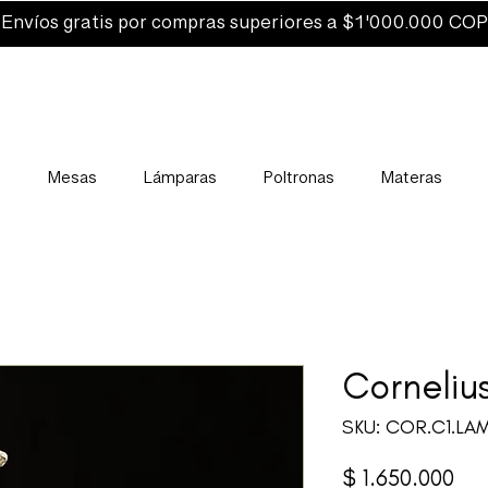
Envíos gratis por compras superiores a $1'000.000 COP
s
Mesas
Lámparas
Poltronas
Materas
Corneliu
SKU: COR.C1.LA
Pre
$ 1.650.000