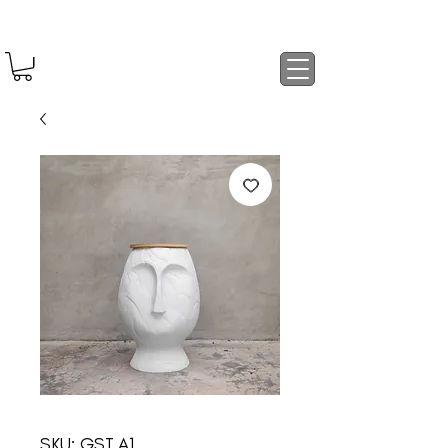
SKU: GST.A1